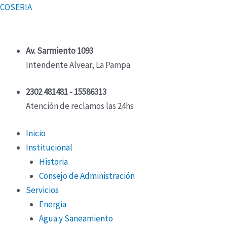
Ir
Menú
Menú
COSERIA
al
contenido
Av. Sarmiento 1093
Intendente Alvear, La Pampa
2302 481481 - 15586313
Atención de reclamos las 24hs
Inicio
Institucional
Historia
Consejo de Administración
Servicios
Energia
Agua y Saneamiento