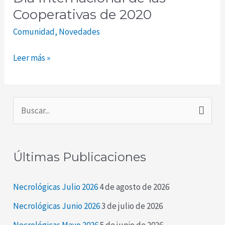
las
Cooperativas de 2020
Cooperativas
Comunidad
,
Novedades
de
2020
Leer más »
B
u
s
Últimas Publicaciones
c
a
Necrológicas Julio 2026
4 de agosto de 2026
r
Necrológicas Junio 2026
3 de julio de 2026
p