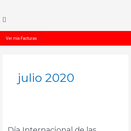
Ir
al
Menú
contenido
Ver mis Facturas
julio 2020
Día
Internacional
Día Internacional de las
de