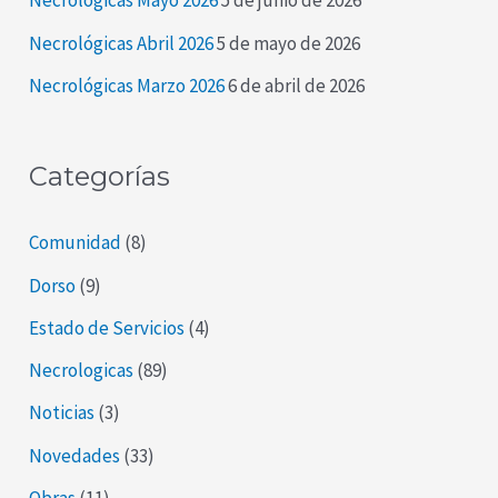
Necrológicas Mayo 2026
5 de junio de 2026
o
Necrológicas Abril 2026
5 de mayo de 2026
r
Necrológicas Marzo 2026
6 de abril de 2026
:
Categorías
Comunidad
(8)
Dorso
(9)
Estado de Servicios
(4)
Necrologicas
(89)
Noticias
(3)
Novedades
(33)
Obras
(11)