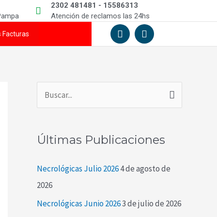
2302 481481 - 15586313
 Pampa
Atención de reclamos las 24hs
F
I
s Facturas
a
n
c
s
e
t
b
a
o
g
o
r
k
a
B
-
m
u
f
s
Últimas Publicaciones
c
a
Necrológicas Julio 2026
4 de agosto de
r
2026
p
Necrológicas Junio 2026
3 de julio de 2026
o