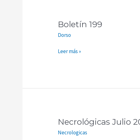
Boletín
199
Boletín 199
Dorso
Leer más »
Necrológicas Julio 
Necrológicas
Julio
Necrologicas
2022