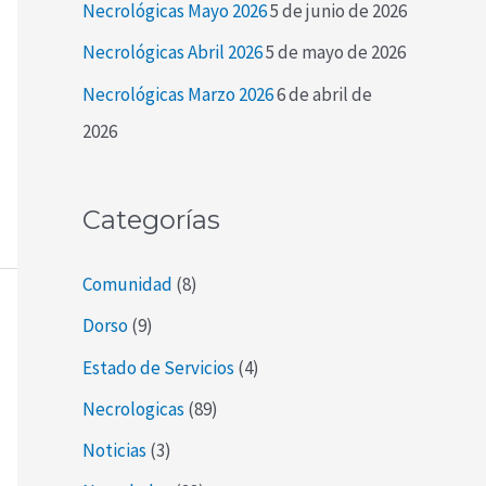
Necrológicas Mayo 2026
5 de junio de 2026
r
Necrológicas Abril 2026
5 de mayo de 2026
:
Necrológicas Marzo 2026
6 de abril de
2026
Categorías
Comunidad
(8)
Dorso
(9)
Estado de Servicios
(4)
Necrologicas
(89)
Noticias
(3)