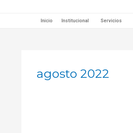
Ir
al
contenido
Inicio
Institucional
Servicios
agosto 2022
Boletín