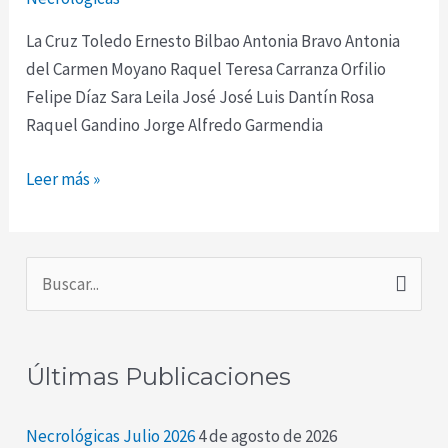
2022
La Cruz Toledo Ernesto Bilbao Antonia Bravo Antonia
del Carmen Moyano Raquel Teresa Carranza Orfilio
Felipe Díaz Sara Leila José José Luis Dantín Rosa
Raquel Gandino Jorge Alfredo Garmendia
Leer más »
B
u
s
Últimas Publicaciones
c
a
Necrológicas Julio 2026
4 de agosto de 2026