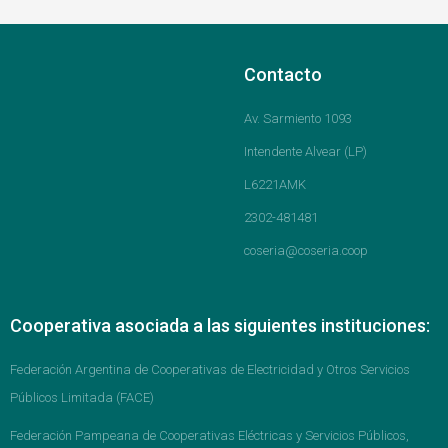
Contacto
Av. Sarmiento 1093
Intendente Alvear (LP)
L6221AMK
2302-481481
coseria@coseria.coop
Cooperativa asociada a las siguientes instituciones:
Federación Argentina de Cooperativas de Electricidad y Otros Servicios
Públicos Limitada (FACE)
Federación Pampeana de Cooperativas Eléctricas y Servicios Públicos,