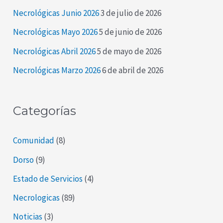
r
Necrológicas Junio 2026
3 de julio de 2026
p
Necrológicas Mayo 2026
5 de junio de 2026
o
Necrológicas Abril 2026
5 de mayo de 2026
r
Necrológicas Marzo 2026
6 de abril de 2026
:
Categorías
Comunidad
(8)
Dorso
(9)
Estado de Servicios
(4)
Necrologicas
(89)
Noticias
(3)