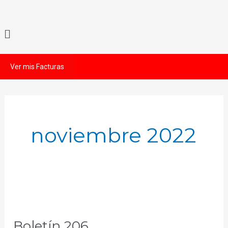
Ir
al
Menú
contenido
Ver mis Facturas
noviembre 2022
Boletín
206
Boletín 206