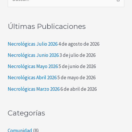
B
u
s
Últimas Publicaciones
c
a
Necrológicas Julio 2026
4 de agosto de 2026
r
Necrológicas Junio 2026
3 de julio de 2026
p
Necrológicas Mayo 2026
5 de junio de 2026
o
Necrológicas Abril 2026
5 de mayo de 2026
r
Necrológicas Marzo 2026
6 de abril de 2026
:
Categorías
Comunidad
(8)