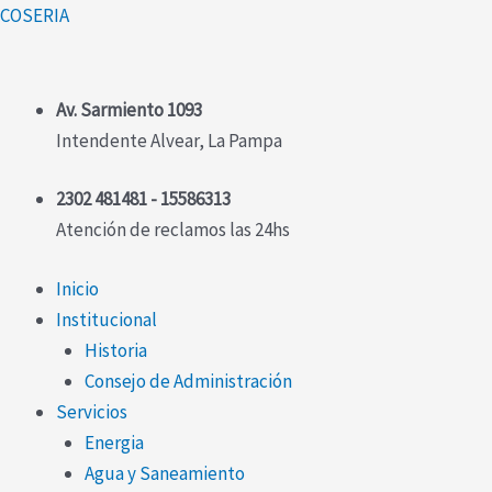
Ir
Menú
Menú
COSERIA
al
contenido
Av. Sarmiento 1093
Intendente Alvear, La Pampa
2302 481481 - 15586313
Atención de reclamos las 24hs
Inicio
Institucional
Historia
Consejo de Administración
Servicios
Energia
Agua y Saneamiento