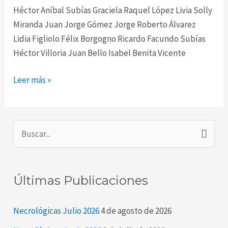
Héctor Aníbal Subías Graciela Raquel López Livia Solly
Miranda Juan Jorge Gómez Jorge Roberto Álvarez
Lidia Figliolo Félix Borgogno Ricardo Facundo Subías
Héctor Villoria Juan Bello Isabel Benita Vicente
Leer más »
B
u
s
Últimas Publicaciones
c
a
Necrológicas Julio 2026
4 de agosto de 2026
r