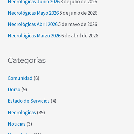
Necrológicas Junio 2026
3 de julio de 2026
p
Necrológicas Mayo 2026
5 de junio de 2026
o
Necrológicas Abril 2026
5 de mayo de 2026
r
Necrológicas Marzo 2026
6 de abril de 2026
:
Categorías
Comunidad
(8)
Dorso
(9)
Estado de Servicios
(4)
Necrologicas
(89)
Noticias
(3)