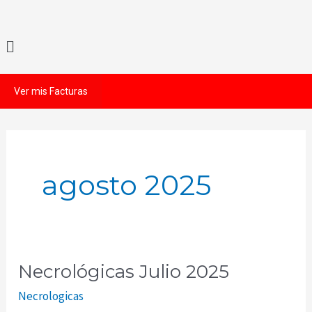
Ir
al
Menú
contenido
Ver mis Facturas
agosto 2025
Necrológicas Julio 2025
Necrológicas
Julio
Necrologicas
2025