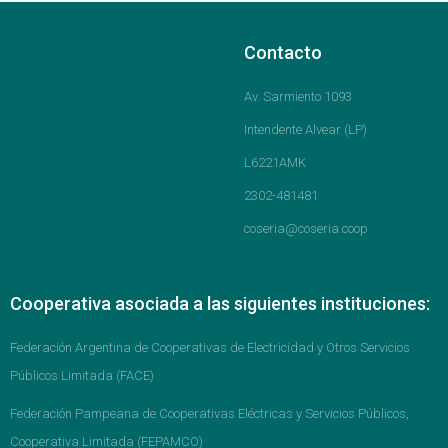
Contacto
Av. Sarmiento 1093
Intendente Alvear (LP)
L6221AMK
2302-481481
coseria@coseria.coop
Cooperativa asociada a las siguientes instituciones:
Federación Argentina de Cooperativas de Electricidad y Otros Servicios
Públicos Limitada (FACE)
Federación Pampeana de Cooperativas Eléctricas y Servicios Públicos,
Cooperativa Limitada (FEPAMCO)