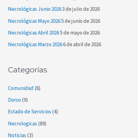
r
Necrológicas Junio 2026
3 de julio de 2026
p
Necrológicas Mayo 2026
5 de junio de 2026
o
Necrológicas Abril 2026
5 de mayo de 2026
r
Necrológicas Marzo 2026
6 de abril de 2026
:
Categorías
Comunidad
(8)
Dorso
(9)
Estado de Servicios
(4)
Necrologicas
(89)
Noticias
(3)