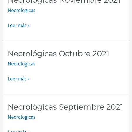
Necrológicas Noviembre 2021
Noviembre
Necrologicas
2021
Leer más »
Necrológicas Octubre 2021
Necrológicas
Octubre
Necrologicas
2021
Leer más »
Necrológicas Septiembre 2021
Necrológicas
Septiembre
Necrologicas
2021