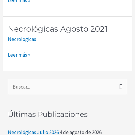
Leer más »
Necrológicas Agosto 2021
Necrológicas
Agosto
Necrologicas
2021
Leer más »
B
u
s
Últimas Publicaciones
c
a
Necrológicas Julio 2026
4 de agosto de 2026