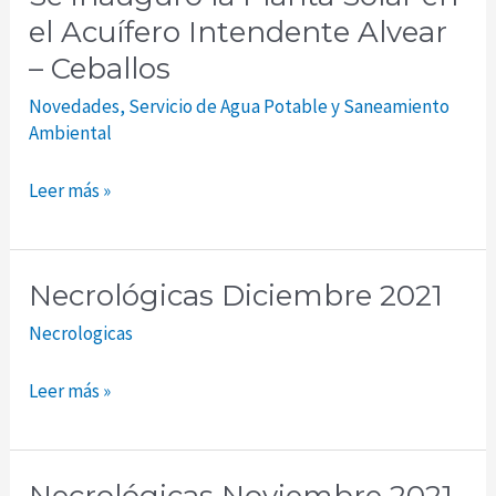
Planta
el Acuífero Intendente Alvear
Solar
– Ceballos
en
Novedades
,
Servicio de Agua Potable y Saneamiento
el
Ambiental
Acuífero
Intendente
Leer más »
Alvear
–
Ceballos
Necrológicas Diciembre 2021
Necrológicas
Diciembre
Necrologicas
2021
Leer más »
Necrológicas