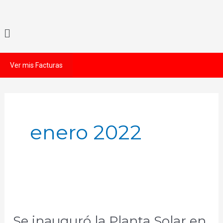
Ir
al
Menú
contenido
Ver mis Facturas
enero 2022
Se
inauguró
Se inauguró la Planta Solar en
la