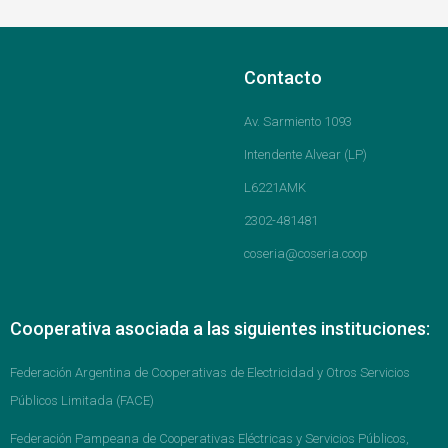
Contacto
Av. Sarmiento 1093
Intendente Alvear (LP)
L6221AMK
2302-481481
coseria@coseria.coop
Cooperativa asociada a las siguientes instituciones:
Federación Argentina de Cooperativas de Electricidad y Otros Servicios
Públicos Limitada (FACE)
Federación Pampeana de Cooperativas Eléctricas y Servicios Públicos,