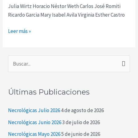
Julia Wirtz Horacio Néstor Weth Carlos José Romiti
Ricardo Garcia Mary Isabel Avila Virginia Esther Castro
Leer más »
B
u
s
Últimas Publicaciones
c
a
Necrológicas Julio 2026
4 de agosto de 2026
r
Necrológicas Junio 2026
3 de julio de 2026
p
Necrológicas Mayo 2026
5 de junio de 2026