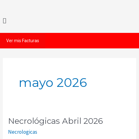
Ir
al
Menú
contenido
Ver mis Facturas
mayo 2026
Necrológicas Abril 2026
Necrológicas
Abril
Necrologicas
2026