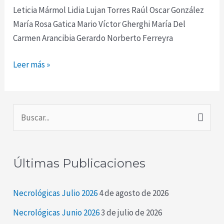
Leticia Mármol Lidia Lujan Torres Raúl Oscar González
María Rosa Gatica Mario Víctor Gherghi María Del
Carmen Arancibia Gerardo Norberto Ferreyra
Leer más »
B
u
s
Últimas Publicaciones
c
a
Necrológicas Julio 2026
4 de agosto de 2026
r
Necrológicas Junio 2026
3 de julio de 2026
p