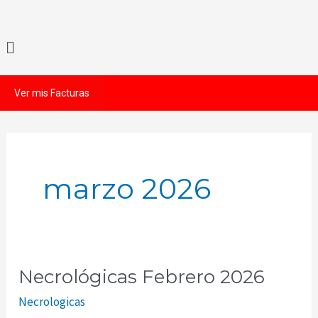
Ir
al
Menú
contenido
Ver mis Facturas
marzo 2026
Necrológicas Febrero 2026
Necrológicas
Febrero
Necrologicas
2026