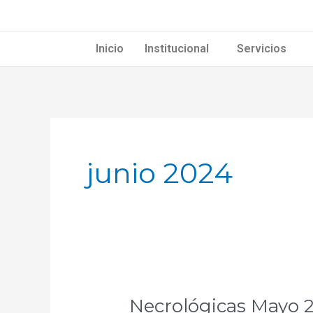
Ir
al
contenido
Inicio
Institucional
Servicios
junio 2024
Necrológicas Mayo 
Necrológicas