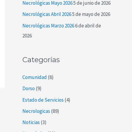
Necrológicas Mayo 2026
5 de junio de 2026
r
Necrológicas Abril 2026
5 de mayo de 2026
:
Necrológicas Marzo 2026
6 de abril de
2026
Categorías
Comunidad
(8)
Dorso
(9)
Estado de Servicios
(4)
Necrologicas
(89)
Noticias
(3)