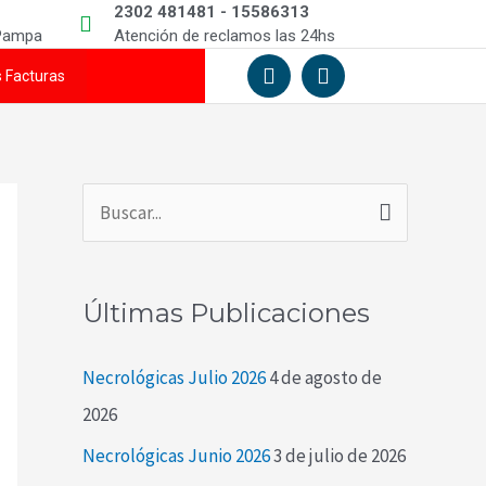
2302 481481 - 15586313
 Pampa
Atención de reclamos las 24hs
F
I
s Facturas
a
n
c
s
e
t
b
a
o
g
o
r
k
a
B
-
m
u
f
s
Últimas Publicaciones
c
a
Necrológicas Julio 2026
4 de agosto de
r
2026
p
Necrológicas Junio 2026
3 de julio de 2026
o